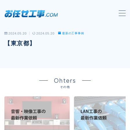
MENU
2024.05.20
2024.05.20
最新の工事事例
会社概要
【東京都】
対応工事一覧
LAN配線工事
wi-fi工事
Ohters
電気工事
その他
防犯システム工事
電話工事
音響・映像設備工事
保守メンテナンス代行