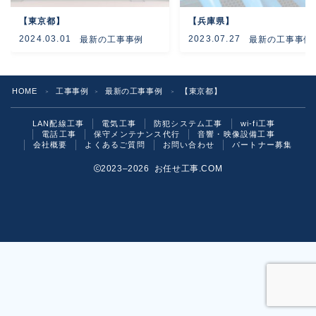
【東京都】
【兵庫県】
よくあるご質問
2024.03.01
2023.07.27
最新の工事事例
最新の工事事例
お問い合わせ
HOME
工事事例
最新の工事事例
【東京都】
＞
＞
＞
LAN配線工事
電気工事
防犯システム工事
wi-fi工事
電話工事
保守メンテナンス代行
音響・映像設備工事
会社概要
よくあるご質問
お問い合わせ
パートナー募集
2023–2026 お任せ工事.COM
お気軽にご相談ください！
いますぐ問い合わせる