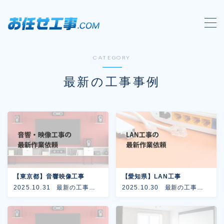
MENU
CATEGORY
会社概要
最新の工事事例
対応工事一覧
LAN配線工事
wi-fi工事
電気工事
防犯システム工事
電話工事
【東京都】音響映像工事
【愛知県】LAN工事
2025.10.31
最新の工事事
2025.10.30
最新の工事事
音響・映像設備工事
例
例
保守メンテナンス代行