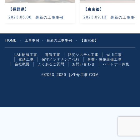
【長野県】
【東京都】
よくあるご質問
2023.06.06
2023.09.13
最新の工事事例
最新の工事事例
お問い合わせ
HOME
工事事例
最新の工事事例
【東京都】
＞
＞
＞
LAN配線工事
電気工事
防犯システム工事
wi-fi工事
電話工事
保守メンテナンス代行
音響・映像設備工事
会社概要
よくあるご質問
お問い合わせ
パートナー募集
2023–2026 お任せ工事.COM
お気軽にご相談ください！
いますぐ問い合わせる