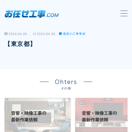
MENU
2024.04.05
2024.04.05
最新の工事事例
会社概要
【東京都】
対応工事一覧
LAN配線工事
wi-fi工事
Ohters
電気工事
その他
防犯システム工事
電話工事
音響・映像設備工事
保守メンテナンス代行