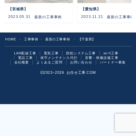
【宮城県】
【愛知県】
よくあるご質問
2023.05.31
2023.11.21
最新の工事事例
最新の工事事例
お問い合わせ
HOME
工事事例
最新の工事事例
【千葉県】
＞
＞
＞
LAN配線工事
電気工事
防犯システム工事
wi-fi工事
電話工事
保守メンテナンス代行
音響・映像設備工事
会社概要
よくあるご質問
お問い合わせ
パートナー募集
2023–2026 お任せ工事.COM
お気軽にご相談ください！
いますぐ問い合わせる