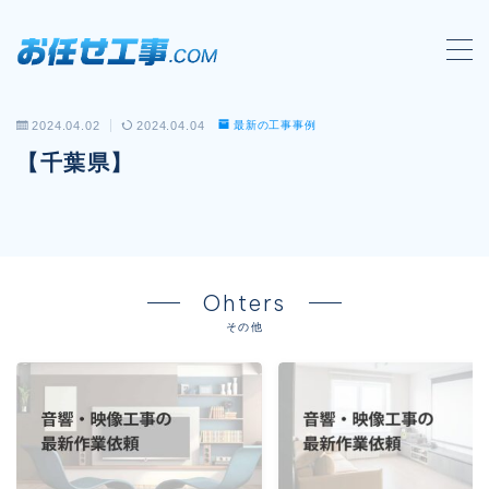
MENU
2024.04.02
2024.04.04
最新の工事事例
会社概要
【千葉県】
対応工事一覧
LAN配線工事
wi-fi工事
Ohters
電気工事
その他
防犯システム工事
電話工事
音響・映像設備工事
保守メンテナンス代行