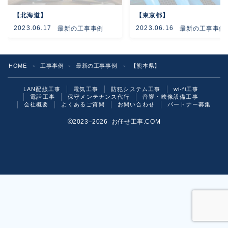
【北海道】
【東京都】
よくあるご質問
2023.06.17
2023.06.16
最新の工事事例
最新の工事事例
お問い合わせ
HOME
工事事例
最新の工事事例
【熊本県】
＞
＞
＞
LAN配線工事
電気工事
防犯システム工事
wi-fi工事
電話工事
保守メンテナンス代行
音響・映像設備工事
会社概要
よくあるご質問
お問い合わせ
パートナー募集
2023–2026 お任せ工事.COM
お気軽にご相談ください！
いますぐ問い合わせる