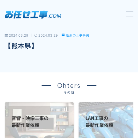
MENU
2024.03.29
2024.03.29
最新の工事事例
会社概要
【熊本県】
対応工事一覧
LAN配線工事
wi-fi工事
Ohters
電気工事
その他
防犯システム工事
電話工事
音響・映像設備工事
保守メンテナンス代行