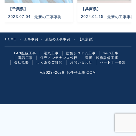
【千葉県】
【兵庫県】
よくあるご質問
2023.07.04
2024.01.15
最新の工事事例
最新の工事事例
お問い合わせ
HOME
工事事例
最新の工事事例
【東京都】
＞
＞
＞
LAN配線工事
電気工事
防犯システム工事
wi-fi工事
電話工事
保守メンテナンス代行
音響・映像設備工事
会社概要
よくあるご質問
お問い合わせ
パートナー募集
2023–2026 お任せ工事.COM
お気軽にご相談ください！
いますぐ問い合わせる