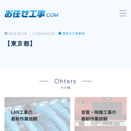
MENU
2024.03.26
2024.03.26
最新の工事事例
会社概要
【東京都】
対応工事一覧
LAN配線工事
wi-fi工事
Ohters
電気工事
その他
防犯システム工事
電話工事
音響・映像設備工事
保守メンテナンス代行