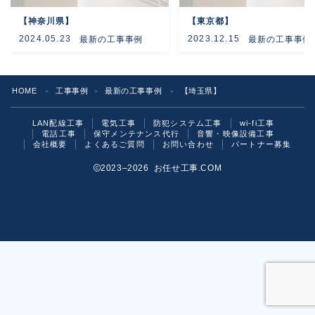
【神奈川県】
【東京都】
よくあるご質問
2024.05.23
2023.12.15
最新の工事事例
最新の工事事例
お問い合わせ
HOME
工事事例
最新の工事事例
【埼玉県】
＞
＞
＞
LAN配線工事
電気工事
防犯システム工事
wi-fi工事
電話工事
保守メンテナンス代行
音響・映像設備工事
会社概要
よくあるご質問
お問い合わせ
パートナー募集
2023–2026 お任せ工事.COM
お気軽にご相談ください！
いますぐ問い合わせる