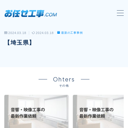
MENU
2024.03.18
2024.03.18
最新の工事事例
会社概要
【埼玉県】
対応工事一覧
LAN配線工事
wi-fi工事
Ohters
電気工事
その他
防犯システム工事
電話工事
音響・映像設備工事
保守メンテナンス代行