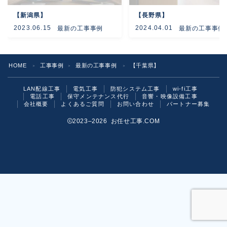
【新潟県】
【長野県】
よくあるご質問
2023.06.15
2024.04.01
最新の工事事例
最新の工事事例
お問い合わせ
HOME
工事事例
最新の工事事例
【千葉県】
＞
＞
＞
LAN配線工事
電気工事
防犯システム工事
wi-fi工事
電話工事
保守メンテナンス代行
音響・映像設備工事
会社概要
よくあるご質問
お問い合わせ
パートナー募集
2023–2026 お任せ工事.COM
お気軽にご相談ください！
いますぐ問い合わせる