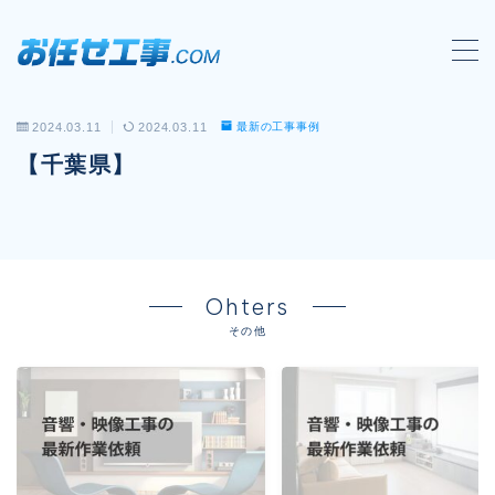
MENU
2024.03.11
2024.03.11
最新の工事事例
会社概要
【千葉県】
対応工事一覧
LAN配線工事
wi-fi工事
Ohters
電気工事
その他
防犯システム工事
電話工事
音響・映像設備工事
保守メンテナンス代行