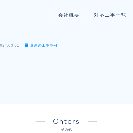
会社概要
対応工事一覧
パートナー募集
LAN配線工事
wi-fi工事
024.03.01
最新の工事事例
防犯システム工事
】
電気工事
電話工事
音響・映像設備工事
保守メンテナンス代行
Ohters
その他