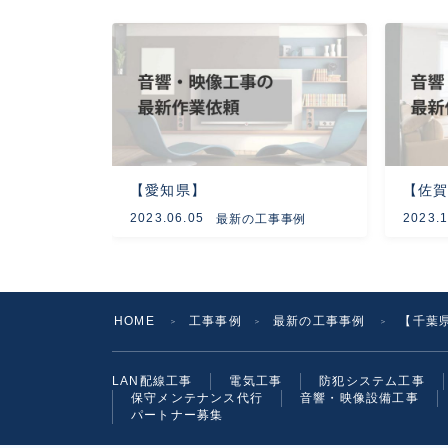
【愛知県】
【佐
2023.06.05
2023.1
最新の工事事例
HOME
工事事例
最新の工事事例
【千葉
＞
＞
＞
LAN配線工事
電気工事
防犯システム工事
保守メンテナンス代行
音響・映像設備工事
パートナー募集