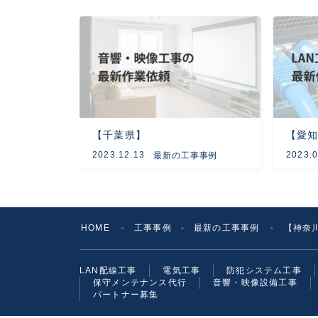
【千葉県】
【愛
2023.12.13
2023.0
最新の工事事例
HOME
工事事例
最新の工事事例
【神奈
＞
＞
＞
LAN配線工事
電気工事
防犯システム工事
保守メンテナンス代行
音響・映像設備工事
パートナー募集