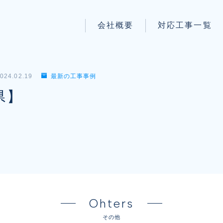
会社概要
対応工事一覧
パートナー募集
LAN配線工事
wi-fi工事
024.02.19
最新の工事事例
防犯システム工事
県】
電気工事
電話工事
音響・映像設備工事
保守メンテナンス代行
Ohters
その他