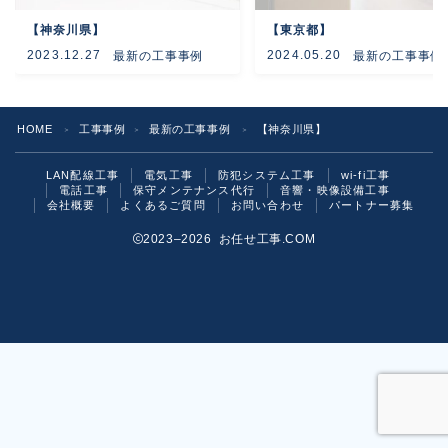
【神奈川県】
【東京都】
よくあるご質問
2023.12.27
2024.05.20
最新の工事事例
最新の工事事例
お問い合わせ
HOME
工事事例
最新の工事事例
【神奈川県】
＞
＞
＞
LAN配線工事
電気工事
防犯システム工事
wi-fi工事
電話工事
保守メンテナンス代行
音響・映像設備工事
会社概要
よくあるご質問
お問い合わせ
パートナー募集
2023–2026 お任せ工事.COM
お気軽にご相談ください！
いますぐ問い合わせる