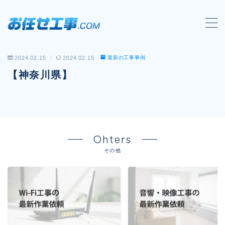
MENU
2024.02.15
2024.02.15
最新の工事事例
会社概要
【神奈川県】
対応工事一覧
LAN配線工事
wi-fi工事
Ohters
電気工事
その他
防犯システム工事
電話工事
音響・映像設備工事
保守メンテナンス代行