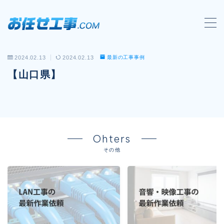
MENU
2024.02.13
2024.02.13
最新の工事事例
会社概要
【山口県】
対応工事一覧
LAN配線工事
wi-fi工事
Ohters
電気工事
その他
防犯システム工事
電話工事
音響・映像設備工事
保守メンテナンス代行