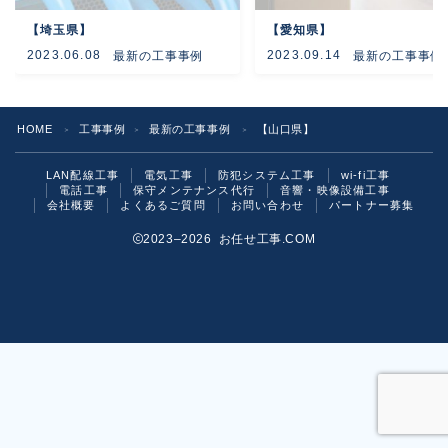
【埼玉県】
【愛知県】
よくあるご質問
2023.06.08
2023.09.14
最新の工事事例
最新の工事事例
お問い合わせ
HOME
工事事例
最新の工事事例
【山口県】
＞
＞
＞
LAN配線工事
電気工事
防犯システム工事
wi-fi工事
電話工事
保守メンテナンス代行
音響・映像設備工事
会社概要
よくあるご質問
お問い合わせ
パートナー募集
2023–2026 お任せ工事.COM
お気軽にご相談ください！
いますぐ問い合わせる