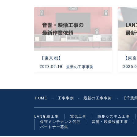
【東京都】
【東京
2023.09.19
2025.0
最新の工事事例
HOME
工事事例
最新の工事事例
【千葉
＞
＞
＞
LAN配線工事
電気工事
防犯システム工事
保守メンテナンス代行
音響・映像設備工事
パートナー募集