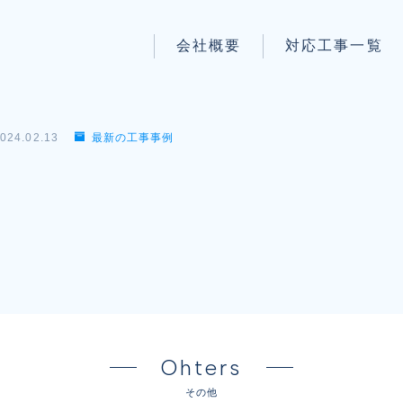
会社概要
対応工事一覧
パートナー募集
LAN配線工事
wi-fi工事
024.02.13
最新の工事事例
防犯システム工事
】
電気工事
電話工事
音響・映像設備工事
保守メンテナンス代行
Ohters
その他