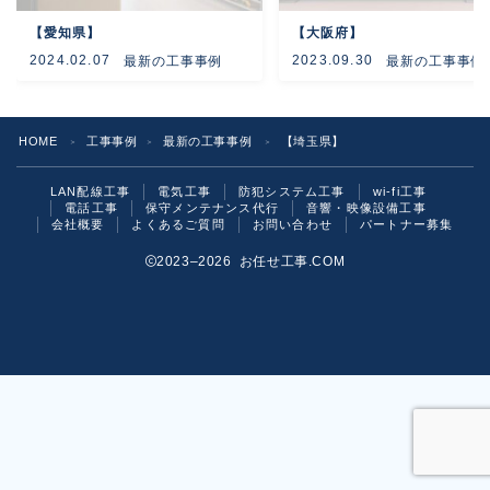
【愛知県】
【大阪府】
よくあるご質問
2024.02.07
2023.09.30
最新の工事事例
最新の工事事例
お問い合わせ
HOME
工事事例
最新の工事事例
【埼玉県】
＞
＞
＞
LAN配線工事
電気工事
防犯システム工事
wi-fi工事
電話工事
保守メンテナンス代行
音響・映像設備工事
会社概要
よくあるご質問
お問い合わせ
パートナー募集
2023–2026 お任せ工事.COM
お気軽にご相談ください！
いますぐ問い合わせる