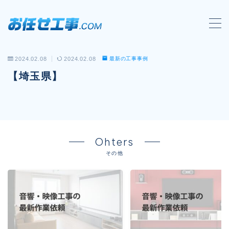
MENU
2024.02.08
2024.02.08
最新の工事事例
会社概要
【埼玉県】
対応工事一覧
LAN配線工事
wi-fi工事
Ohters
電気工事
その他
防犯システム工事
電話工事
音響・映像設備工事
保守メンテナンス代行