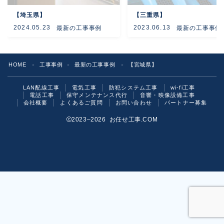
【埼玉県】
【三重県】
よくあるご質問
2024.05.23
2023.06.13
最新の工事事例
最新の工事事例
お問い合わせ
HOME
工事事例
最新の工事事例
【宮城県】
＞
＞
＞
LAN配線工事
電気工事
防犯システム工事
wi-fi工事
電話工事
保守メンテナンス代行
音響・映像設備工事
会社概要
よくあるご質問
お問い合わせ
パートナー募集
2023–2026 お任せ工事.COM
お気軽にご相談ください！
いますぐ問い合わせる