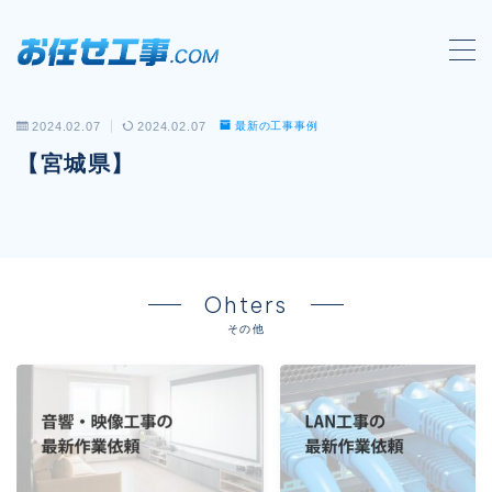
MENU
2024.02.07
2024.02.07
最新の工事事例
会社概要
【宮城県】
対応工事一覧
LAN配線工事
wi-fi工事
Ohters
電気工事
その他
防犯システム工事
電話工事
音響・映像設備工事
保守メンテナンス代行