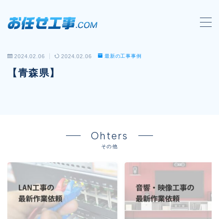
MENU
2024.02.06
2024.02.06
最新の工事事例
会社概要
【青森県】
対応工事一覧
LAN配線工事
wi-fi工事
Ohters
電気工事
その他
防犯システム工事
電話工事
音響・映像設備工事
保守メンテナンス代行