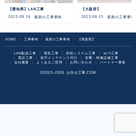
【愛知県】LAN工事
【大阪府】
よくあるご質問
2025.09.16
2023.09.15
最新の工事事例
最新の工事事例
お問い合わせ
HOME
工事事例
最新の工事事例
【青森県】
＞
＞
＞
LAN配線工事
電気工事
防犯システム工事
wi-fi工事
電話工事
保守メンテナンス代行
音響・映像設備工事
会社概要
よくあるご質問
お問い合わせ
パートナー募集
2023–2026 お任せ工事.COM
お気軽にご相談ください！
いますぐ問い合わせる