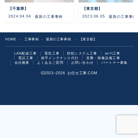
【千葉県】
【東京都】
よくあるご質問
2024.04.04
2023.06.05
最新の工事事例
最新の工事事例
お問い合わせ
HOME
工事事例
最新の工事事例
【東京都】
＞
＞
＞
LAN配線工事
電気工事
防犯システム工事
wi-fi工事
電話工事
保守メンテナンス代行
音響・映像設備工事
会社概要
よくあるご質問
お問い合わせ
パートナー募集
2023–2026 お任せ工事.COM
お気軽にご相談ください！
いますぐ問い合わせる