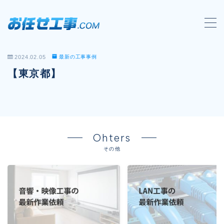
MENU
2024.02.05
最新の工事事例
会社概要
【東京都】
対応工事一覧
LAN配線工事
wi-fi工事
Ohters
電気工事
その他
防犯システム工事
電話工事
音響・映像設備工事
保守メンテナンス代行