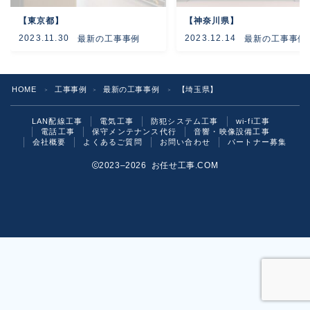
【東京都】
【神奈川県】
よくあるご質問
2023.11.30
2023.12.14
最新の工事事例
最新の工事事例
お問い合わせ
HOME
工事事例
最新の工事事例
【埼玉県】
＞
＞
＞
LAN配線工事
電気工事
防犯システム工事
wi-fi工事
電話工事
保守メンテナンス代行
音響・映像設備工事
会社概要
よくあるご質問
お問い合わせ
パートナー募集
2023–2026 お任せ工事.COM
お気軽にご相談ください！
いますぐ問い合わせる