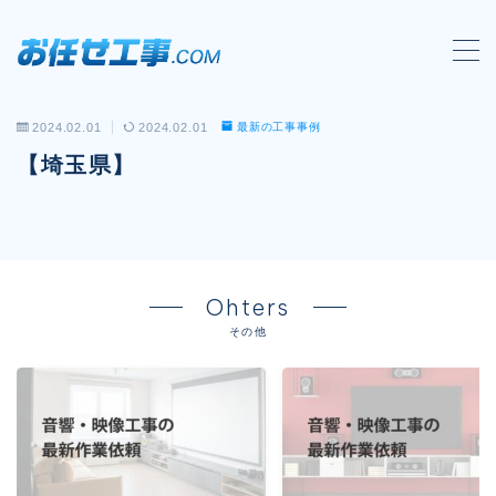
MENU
2024.02.01
2024.02.01
最新の工事事例
会社概要
【埼玉県】
対応工事一覧
LAN配線工事
wi-fi工事
Ohters
電気工事
その他
防犯システム工事
電話工事
音響・映像設備工事
保守メンテナンス代行