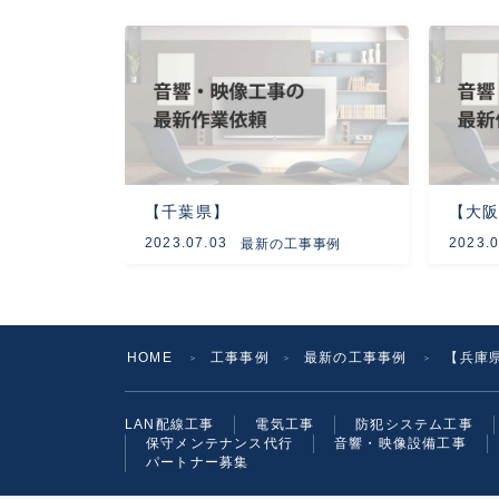
【千葉県】
【大
2023.07.03
2023.0
最新の工事事例
HOME
工事事例
最新の工事事例
【兵庫
＞
＞
＞
LAN配線工事
電気工事
防犯システム工事
保守メンテナンス代行
音響・映像設備工事
パートナー募集