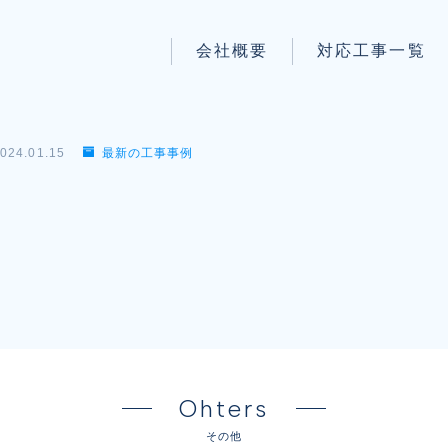
会社概要
対応工事一覧
パートナー募集
LAN配線工事
wi-fi工事
024.01.15
最新の工事事例
防犯システム工事
】
電気工事
電話工事
音響・映像設備工事
保守メンテナンス代行
Ohters
その他