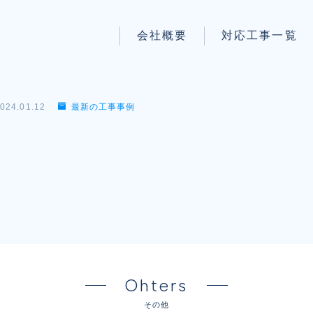
会社概要
対応工事一覧
パートナー募集
LAN配線工事
wi-fi工事
024.01.12
最新の工事事例
防犯システム工事
】
電気工事
電話工事
音響・映像設備工事
保守メンテナンス代行
Ohters
その他