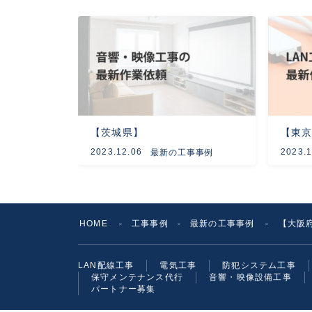
【茨城県】
【東
2023.12.06
2023.1
最新の工事事例
HOME
工事事例
最新の工事事例
【大阪
＞
＞
＞
LAN配線工事
電気工事
防犯システム工事
保守メンテナンス代行
音響・映像設備工事
パートナー募集