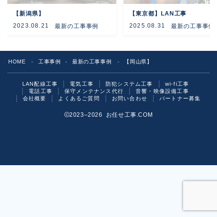
【新潟県】
【東京都】LAN工事
よくあるご質問
2023.08.21
2025.08.31
最新の工事事例
最新の工事事例
お問い合わせ
HOME
工事事例
最新の工事事例
【岡山県】
＞
＞
＞
LAN配線工事
電気工事
防犯システム工事
wi-fi工事
電話工事
保守メンテナンス代行
音響・映像設備工事
会社概要
よくあるご質問
お問い合わせ
パートナー募集
2023–2026 お任せ工事.COM
お気軽にご相談ください！
いますぐ問い合わせる