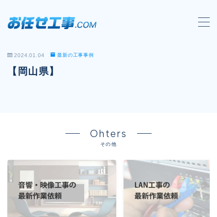
MENU
2024.01.04
最新の工事事例
会社概要
【岡山県】
対応工事一覧
LAN配線工事
wi-fi工事
Ohters
電気工事
その他
防犯システム工事
電話工事
音響・映像設備工事
保守メンテナンス代行