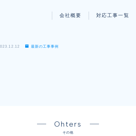
会社概要
対応工事一覧
パートナー募集
LAN配線工事
wi-fi工事
023.12.12
最新の工事事例
防犯システム工事
】
電気工事
電話工事
音響・映像設備工事
保守メンテナンス代行
Ohters
その他