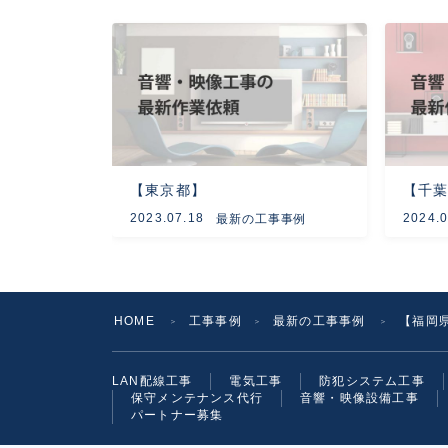
【東京都】
【千
2023.07.18
2024.0
最新の工事事例
HOME
工事事例
最新の工事事例
【福岡
＞
＞
＞
LAN配線工事
電気工事
防犯システム工事
保守メンテナンス代行
音響・映像設備工事
パートナー募集