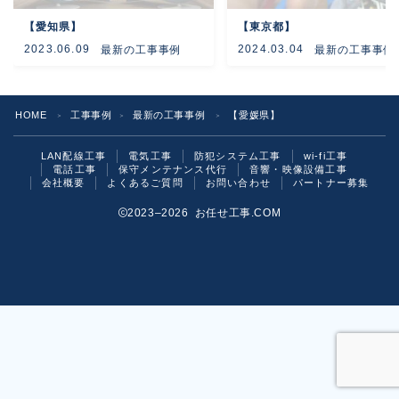
【愛知県】
【東京都】
よくあるご質問
2023.06.09
2024.03.04
最新の工事事例
最新の工事事例
お問い合わせ
HOME
工事事例
最新の工事事例
【愛媛県】
＞
＞
＞
LAN配線工事
電気工事
防犯システム工事
wi-fi工事
電話工事
保守メンテナンス代行
音響・映像設備工事
会社概要
よくあるご質問
お問い合わせ
パートナー募集
2023–2026 お任せ工事.COM
お気軽にご相談ください！
いますぐ問い合わせる