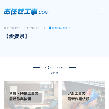
MENU
2023.12.12
2023.12.12
最新の工事事例
会社概要
【愛媛県】
対応工事一覧
LAN配線工事
wi-fi工事
Ohters
電気工事
その他
防犯システム工事
電話工事
音響・映像設備工事
保守メンテナンス代行