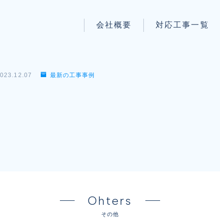
会社概要
対応工事一覧
パートナー募集
LAN配線工事
wi-fi工事
023.12.07
最新の工事事例
防犯システム工事
】
電気工事
電話工事
音響・映像設備工事
保守メンテナンス代行
Ohters
その他