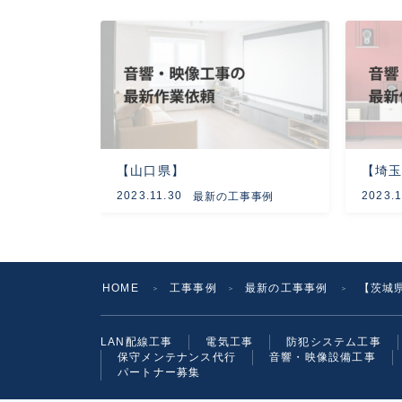
【山口県】
【埼
2023.11.30
2023.1
最新の工事事例
HOME
工事事例
最新の工事事例
【茨城
＞
＞
＞
LAN配線工事
電気工事
防犯システム工事
保守メンテナンス代行
音響・映像設備工事
パートナー募集