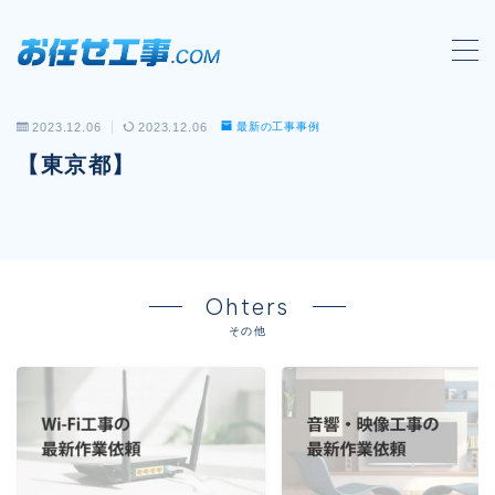
MENU
2023.12.06
2023.12.06
最新の工事事例
会社概要
【東京都】
対応工事一覧
LAN配線工事
wi-fi工事
Ohters
電気工事
その他
防犯システム工事
電話工事
音響・映像設備工事
保守メンテナンス代行