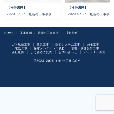
【神奈川県】
【神奈川県】
よくあるご質問
2023.12.25
2023.07.25
最新の工事事例
最新の工事事例
お問い合わせ
HOME
工事事例
最新の工事事例
【東京都】
＞
＞
＞
LAN配線工事
電気工事
防犯システム工事
wi-fi工事
電話工事
保守メンテナンス代行
音響・映像設備工事
会社概要
よくあるご質問
お問い合わせ
パートナー募集
2023–2026 お任せ工事.COM
お気軽にご相談ください！
いますぐ問い合わせる