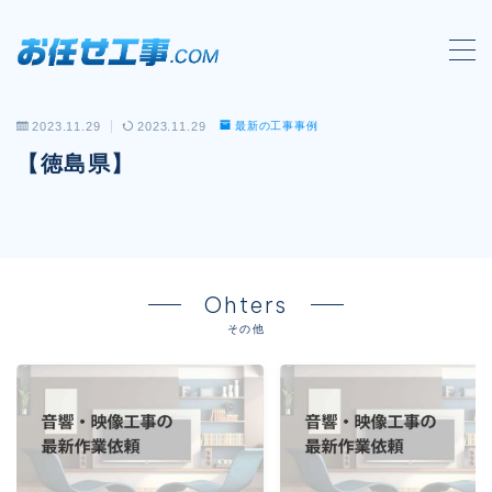
MENU
2023.11.29
2023.11.29
最新の工事事例
会社概要
【徳島県】
対応工事一覧
LAN配線工事
wi-fi工事
Ohters
電気工事
その他
防犯システム工事
電話工事
音響・映像設備工事
保守メンテナンス代行