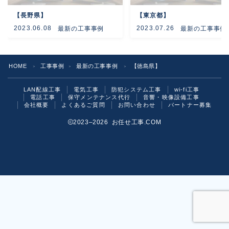
【長野県】
【東京都】
よくあるご質問
2023.06.08
2023.07.26
最新の工事事例
最新の工事事例
お問い合わせ
HOME
工事事例
最新の工事事例
【徳島県】
＞
＞
＞
LAN配線工事
電気工事
防犯システム工事
wi-fi工事
電話工事
保守メンテナンス代行
音響・映像設備工事
会社概要
よくあるご質問
お問い合わせ
パートナー募集
2023–2026 お任せ工事.COM
お気軽にご相談ください！
いますぐ問い合わせる