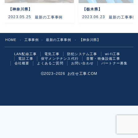
【神奈川県】
【栃木県】
よくあるご質問
2023.05.25
2023.06.23
最新の工事事例
最新の工事事例
お問い合わせ
HOME
工事事例
最新の工事事例
【神奈川県】
＞
＞
＞
LAN配線工事
電気工事
防犯システム工事
wi-fi工事
電話工事
保守メンテナンス代行
音響・映像設備工事
会社概要
よくあるご質問
お問い合わせ
パートナー募集
2023–2026 お任せ工事.COM
お気軽にご相談ください！
いますぐ問い合わせる