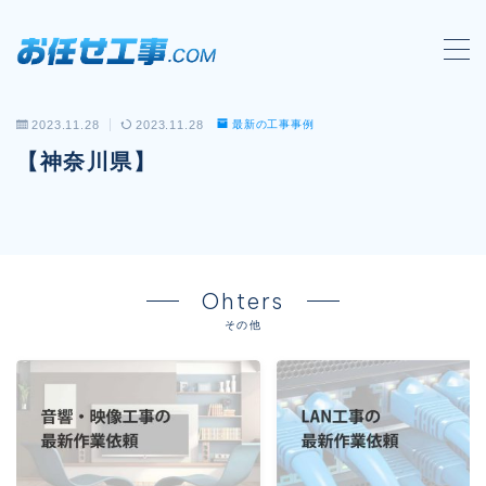
MENU
2023.11.28
2023.11.28
最新の工事事例
会社概要
【神奈川県】
対応工事一覧
LAN配線工事
wi-fi工事
Ohters
電気工事
その他
防犯システム工事
電話工事
音響・映像設備工事
保守メンテナンス代行