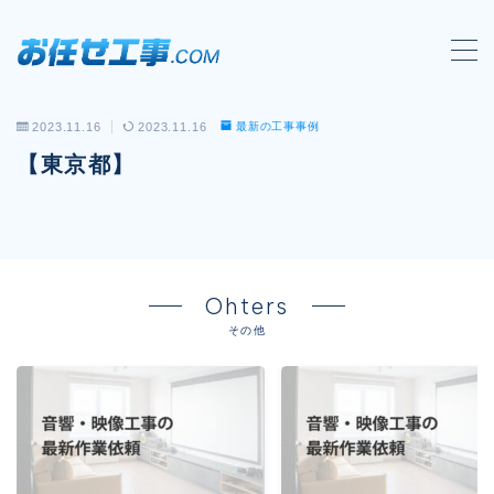
MENU
2023.11.16
2023.11.16
最新の工事事例
会社概要
【東京都】
対応工事一覧
LAN配線工事
wi-fi工事
Ohters
電気工事
その他
防犯システム工事
電話工事
音響・映像設備工事
保守メンテナンス代行