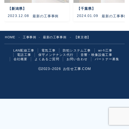
【新潟県】
【千葉県】
よくあるご質問
2023.12.08
2024.01.09
最新の工事事例
最新の工事事例
お問い合わせ
HOME
工事事例
最新の工事事例
【東京都】
＞
＞
＞
LAN配線工事
電気工事
防犯システム工事
wi-fi工事
電話工事
保守メンテナンス代行
音響・映像設備工事
会社概要
よくあるご質問
お問い合わせ
パートナー募集
2023–2026 お任せ工事.COM
お気軽にご相談ください！
いますぐ問い合わせる