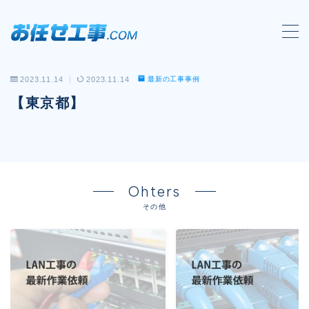
MENU
2023.11.14
2023.11.14
最新の工事事例
会社概要
【東京都】
対応工事一覧
LAN配線工事
wi-fi工事
Ohters
電気工事
その他
防犯システム工事
電話工事
音響・映像設備工事
保守メンテナンス代行