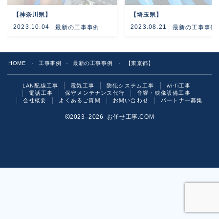
【神奈川県】
【埼玉県】
よくあるご質問
2023.10.04
2023.08.21
最新の工事事例
最新の工事事例
お問い合わせ
HOME
工事事例
最新の工事事例
【東京都】
＞
＞
＞
LAN配線工事
電気工事
防犯システム工事
wi-fi工事
電話工事
保守メンテナンス代行
音響・映像設備工事
会社概要
よくあるご質問
お問い合わせ
パートナー募集
2023–2026 お任せ工事.COM
お気軽にご相談ください！
いますぐ問い合わせる