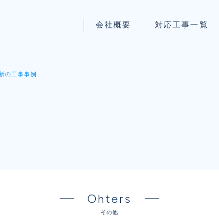
会社概要
対応工事一覧
パートナー募集
LAN配線工事
wi-fi工事
新の工事事例
防犯システム工事
】
電気工事
電話工事
音響・映像設備工事
保守メンテナンス代行
Ohters
その他