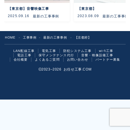
【東京都】音響映像工事
【東京都】
よくあるご質問
2025.09.16
2023.08.09
最新の工事事例
最新の工事事例
お問い合わせ
HOME
工事事例
最新の工事事例
【京都府】
＞
＞
＞
LAN配線工事
電気工事
防犯システム工事
wi-fi工事
電話工事
保守メンテナンス代行
音響・映像設備工事
会社概要
よくあるご質問
お問い合わせ
パートナー募集
2023–2026 お任せ工事.COM
お気軽にご相談ください！
いますぐ問い合わせる