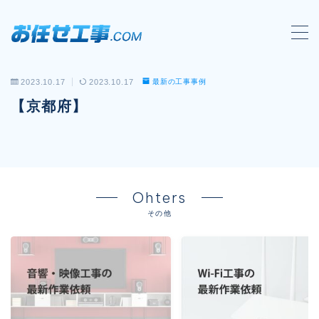
MENU
2023.10.17
2023.10.17
最新の工事事例
会社概要
【京都府】
対応工事一覧
LAN配線工事
wi-fi工事
Ohters
電気工事
その他
防犯システム工事
電話工事
音響・映像設備工事
保守メンテナンス代行