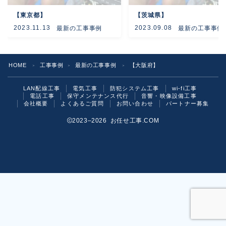
【東京都】
【茨城県】
よくあるご質問
2023.11.13
2023.09.08
最新の工事事例
最新の工事事例
お問い合わせ
HOME
工事事例
最新の工事事例
【大阪府】
＞
＞
＞
LAN配線工事
電気工事
防犯システム工事
wi-fi工事
電話工事
保守メンテナンス代行
音響・映像設備工事
会社概要
よくあるご質問
お問い合わせ
パートナー募集
2023–2026 お任せ工事.COM
お気軽にご相談ください！
いますぐ問い合わせる