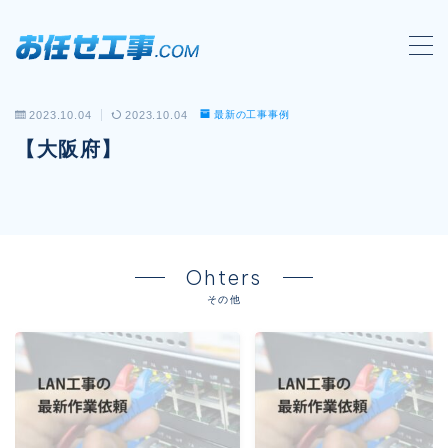
MENU
2023.10.04
2023.10.04
最新の工事事例
会社概要
【大阪府】
対応工事一覧
LAN配線工事
wi-fi工事
Ohters
電気工事
その他
防犯システム工事
電話工事
音響・映像設備工事
保守メンテナンス代行