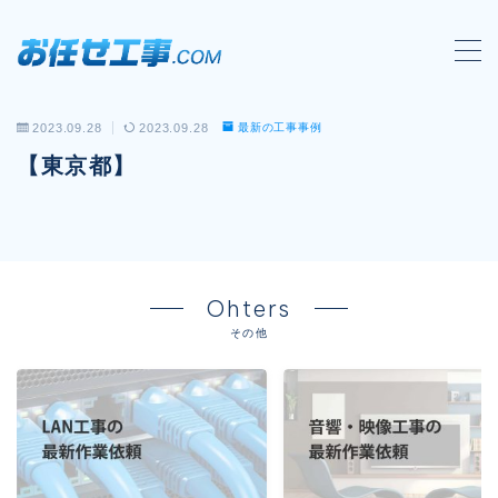
MENU
2023.09.28
2023.09.28
最新の工事事例
会社概要
【東京都】
対応工事一覧
LAN配線工事
wi-fi工事
Ohters
電気工事
その他
防犯システム工事
電話工事
音響・映像設備工事
保守メンテナンス代行