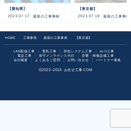
【愛知県】
【東京都】
よくあるご質問
2023.07.17
2023.07.19
最新の工事事例
最新の工事事例
お問い合わせ
HOME
工事事例
最新の工事事例
【東京都】
＞
＞
＞
LAN配線工事
電気工事
防犯システム工事
wi-fi工事
電話工事
保守メンテナンス代行
音響・映像設備工事
会社概要
よくあるご質問
お問い合わせ
パートナー募集
2023–2026 お任せ工事.COM
お気軽にご相談ください！
いますぐ問い合わせる