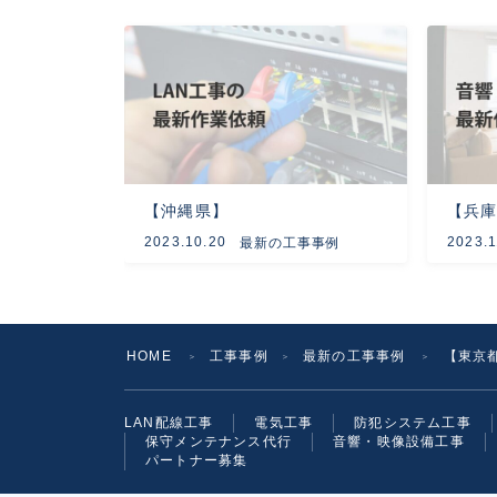
【沖縄県】
【兵
2023.10.20
2023.1
最新の工事事例
HOME
工事事例
最新の工事事例
【東京
＞
＞
＞
LAN配線工事
電気工事
防犯システム工事
保守メンテナンス代行
音響・映像設備工事
パートナー募集