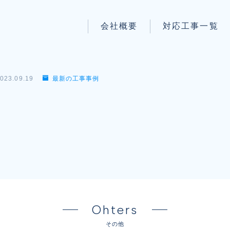
会社概要
対応工事一覧
パートナー募集
LAN配線工事
wi-fi工事
023.09.19
最新の工事事例
防犯システム工事
】
電気工事
電話工事
音響・映像設備工事
保守メンテナンス代行
Ohters
その他