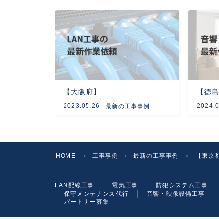
【大阪府】
【徳
2023.05.26
2024.0
最新の工事事例
HOME
工事事例
最新の工事事例
【東京
＞
＞
＞
LAN配線工事
電気工事
防犯システム工事
保守メンテナンス代行
音響・映像設備工事
パートナー募集