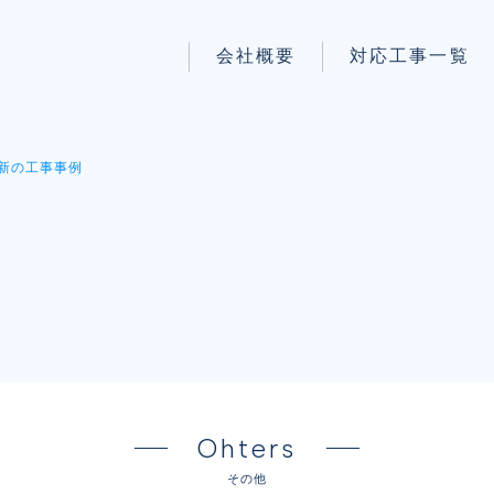
会社概要
対応工事一覧
パートナー募集
LAN配線工事
wi-fi工事
新の工事事例
防犯システム工事
】
電気工事
電話工事
音響・映像設備工事
保守メンテナンス代行
Ohters
その他