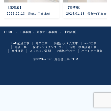
【京都府】
【宮崎県】
よくあるご質問
2023.12.13
2024.01.18
最新の工事事例
最新の工事事例
お問い合わせ
HOME
工事事例
最新の工事事例
【大阪府】
＞
＞
＞
LAN配線工事
電気工事
防犯システム工事
wi-fi工事
電話工事
保守メンテナンス代行
音響・映像設備工事
会社概要
よくあるご質問
お問い合わせ
パートナー募集
2023–2026 お任せ工事.COM
お気軽にご相談ください！
いますぐ問い合わせる