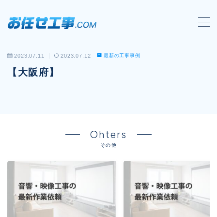
MENU
2023.07.11
2023.07.12
最新の工事事例
会社概要
【大阪府】
対応工事一覧
LAN配線工事
wi-fi工事
Ohters
電気工事
その他
防犯システム工事
電話工事
音響・映像設備工事
保守メンテナンス代行