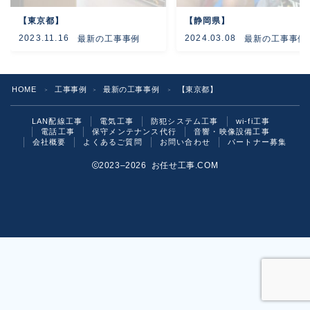
【東京都】
【静岡県】
よくあるご質問
2023.11.16
2024.03.08
最新の工事事例
最新の工事事例
お問い合わせ
HOME
工事事例
最新の工事事例
【東京都】
＞
＞
＞
LAN配線工事
電気工事
防犯システム工事
wi-fi工事
電話工事
保守メンテナンス代行
音響・映像設備工事
会社概要
よくあるご質問
お問い合わせ
パートナー募集
2023–2026 お任せ工事.COM
お気軽にご相談ください！
いますぐ問い合わせる