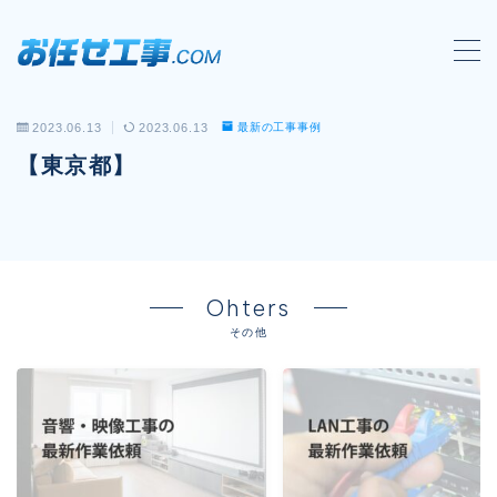
MENU
2023.06.13
2023.06.13
最新の工事事例
会社概要
【東京都】
対応工事一覧
LAN配線工事
wi-fi工事
Ohters
電気工事
その他
防犯システム工事
電話工事
音響・映像設備工事
保守メンテナンス代行