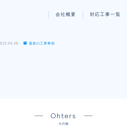
会社概要
対応工事一覧
パートナー募集
LAN配線工事
wi-fi工事
023.06.08
最新の工事事例
防犯システム工事
】
電気工事
電話工事
音響・映像設備工事
保守メンテナンス代行
Ohters
その他