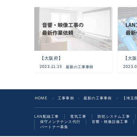
【大阪府】
【大
2023.11.15
2023.0
最新の工事事例
HOME
工事事例
最新の工事事例
【埼玉
＞
＞
＞
LAN配線工事
電気工事
防犯システム工事
保守メンテナンス代行
音響・映像設備工事
パートナー募集