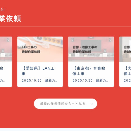
ENT
業依頼
映
【愛知県】LAN工
【東京都）音響映
【
事
像工事
像
の
2025.10.30
最新の
2025.10.30
最新の
202
事
工事事
工事事
例
例
最新の作業依頼をもっと見る