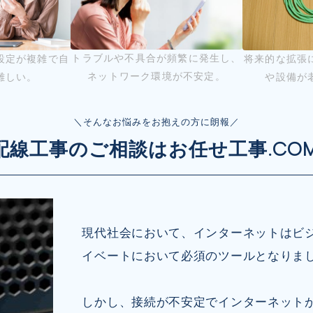
トラブルや不具合が頻繁に発生し、
設定が複雑で自
将来的な拡張
ネットワーク環境が不安定。
難しい。
や設備が
＼そんなお悩みをお抱えの方に朗報／
N配線工事のご相談はお任せ工事.CO
現代社会において、インターネットはビ
イベートにおいて必須のツールとなりま
しかし、接続が不安定でインターネット