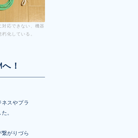
に対応できない、機器
老朽化している。
Mへ！
ジネスやプラ
した。
が繋がりづら