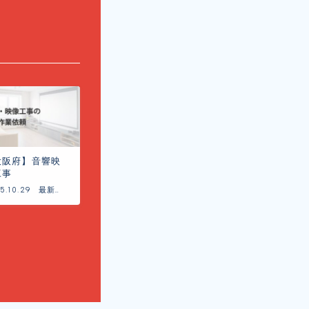
大阪府】音響映
工事
5.10.29
最新の
工事事
例