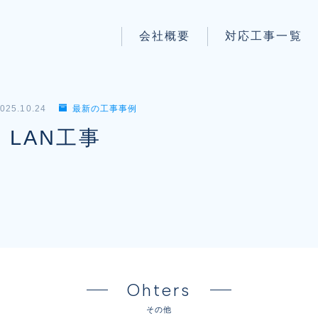
会社概要
対応工事一覧
パートナー募集
LAN配線工事
wi-fi工事
025.10.24
最新の工事事例
防犯システム工事
LAN工事
電気工事
電話工事
音響・映像設備工事
保守メンテナンス代行
Ohters
その他