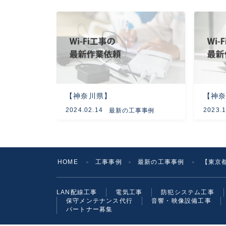
【神奈川県】
【神
2024.02.14
2023.1
最新の工事事例
HOME
工事事例
最新の工事事例
【東京都
＞
＞
＞
LAN配線工事
電気工事
防犯システム工事
保守メンテナンス代行
音響・映像設備工事
パートナー募集