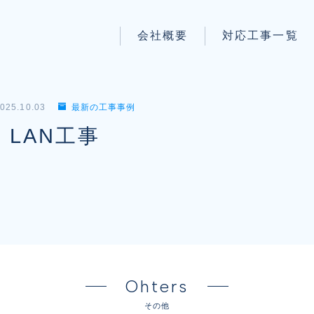
会社概要
対応工事一覧
パートナー募集
LAN配線工事
wi-fi工事
025.10.03
最新の工事事例
防犯システム工事
LAN工事
電気工事
電話工事
音響・映像設備工事
保守メンテナンス代行
Ohters
その他