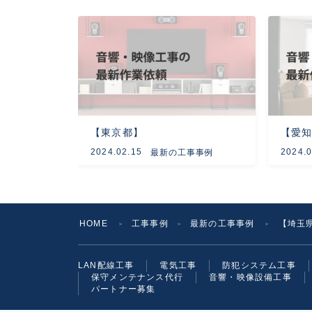
【東京都】
【愛
2024.02.15
2024.0
最新の工事事例
HOME
工事事例
最新の工事事例
【埼玉県
＞
＞
＞
LAN配線工事
電気工事
防犯システム工事
保守メンテナンス代行
音響・映像設備工事
パートナー募集