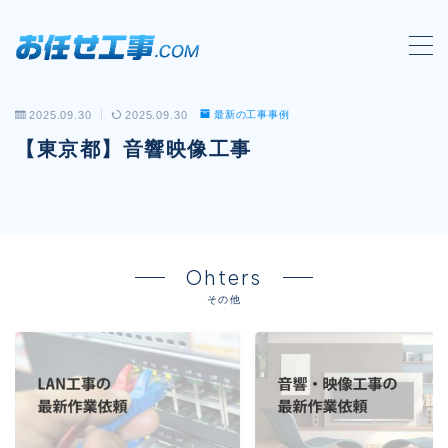
MENU
2025.09.30
2025.09.30
最新の工事事例
会社概要
【東京都】音響映像工事
対応工事一覧
LAN配線工事
wi-fi工事
Ohters
電気工事
その他
防犯システム工事
電話工事
音響・映像設備工事
保守メンテナンス代行