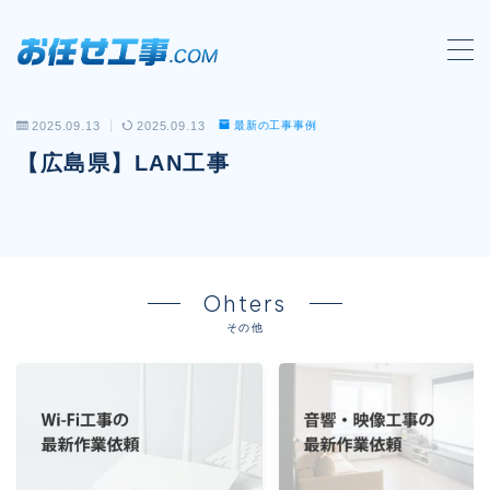
MENU
2025.09.13
2025.09.13
最新の工事事例
会社概要
【広島県】LAN工事
対応工事一覧
LAN配線工事
wi-fi工事
Ohters
電気工事
その他
防犯システム工事
電話工事
音響・映像設備工事
保守メンテナンス代行