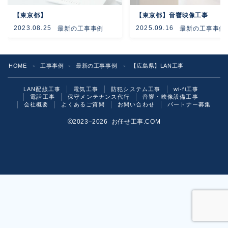
【東京都】
【東京都】音響映像工事
よくあるご質問
2023.08.25
2025.09.16
最新の工事事例
最新の工事事例
お問い合わせ
HOME
工事事例
最新の工事事例
【広島県】LAN工事
＞
＞
＞
LAN配線工事
電気工事
防犯システム工事
wi-fi工事
電話工事
保守メンテナンス代行
音響・映像設備工事
会社概要
よくあるご質問
お問い合わせ
パートナー募集
2023–2026 お任せ工事.COM
お気軽にご相談ください！
いますぐ問い合わせる