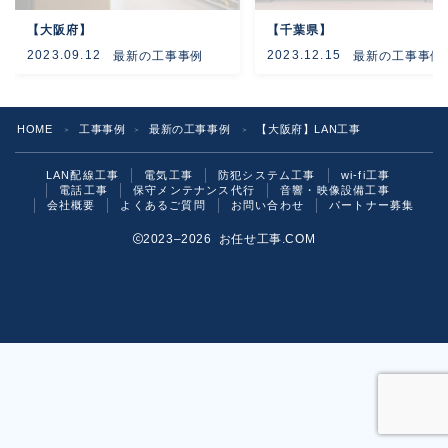
【大阪府】
【千葉県】
よくあるご質問
2023.09.12
2023.12.15
最新の工事事例
最新の工事事例
お問い合わせ
HOME
工事事例
最新の工事事例
【大阪府】LAN工事
＞
＞
＞
LAN配線工事
電気工事
防犯システム工事
wi-fi工事
電話工事
保守メンテナンス代行
音響・映像設備工事
会社概要
よくあるご質問
お問い合わせ
パートナー募集
2023–2026 お任せ工事.COM
お気軽にご相談ください！
いますぐ問い合わせる