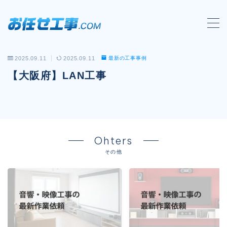
MENU
2025.09.11
2025.09.11
最新の工事事例
会社概要
【大阪府】LAN工事
対応工事一覧
LAN配線工事
wi-fi工事
Ohters
電気工事
その他
防犯システム工事
電話工事
音響・映像設備工事
保守メンテナンス代行