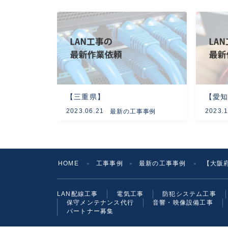
【三重県】
【愛
2023.06.21
2023.1
最新の工事事例
HOME
工事事例
最新の工事事例
【大阪府
＞
＞
＞
LAN配線工事
電気工事
防犯システム工事
保守メンテナンス代行
音響・映像設備工事
パートナー募集