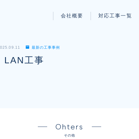
会社概要
対応工事一覧
パートナー募集
LAN配線工事
wi-fi工事
025.09.11
最新の工事事例
防犯システム工事
LAN工事
電気工事
電話工事
音響・映像設備工事
保守メンテナンス代行
Ohters
その他