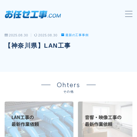
MENU
2025.08.30
2025.08.30
最新の工事事例
会社概要
【神奈川県】LAN工事
対応工事一覧
LAN配線工事
wi-fi工事
Ohters
電気工事
その他
防犯システム工事
電話工事
音響・映像設備工事
保守メンテナンス代行