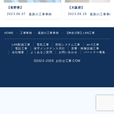
【長野県】
【大阪府】
よくあるご質問
2023.06.07
2023.09.29
最新の工事事例
最新の工事事例
お問い合わせ
HOME
工事事例
最新の工事事例
【神奈川県】LAN工事
＞
＞
＞
LAN配線工事
電気工事
防犯システム工事
wi-fi工事
電話工事
保守メンテナンス代行
音響・映像設備工事
会社概要
よくあるご質問
お問い合わせ
パートナー募集
2023–2026 お任せ工事.COM
お気軽にご相談ください！
いますぐ問い合わせる